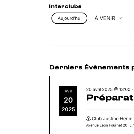
Interclubs
À VENIR
Aujourd’hui
Sélectionnez
une
date.
Derniers Évènements 
20 avril 2025 @ 13:00
AVR
Préparat
20
2025
Club Justine Henin
Avenue Léon Fournet 20, Li