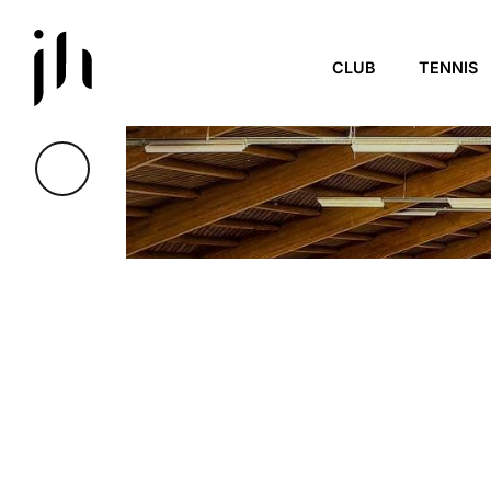
Skip to main content
CLUB
TENNIS
INTERCLUBS
Chaque année, les Interclubs Tennis
Bruxelles sont l’occasion pour nos j
leur club face à d’autres équipes de
convivial très attendu.