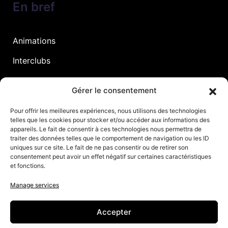
En bref
Animations
Interclubs
Gérer le consentement
Prochains événements
Pour offrir les meilleures expériences, nous utilisons des technologies
Voir les événements
telles que les cookies pour stocker et/ou accéder aux informations des
appareils. Le fait de consentir à ces technologies nous permettra de
traiter des données telles que le comportement de navigation ou les ID
Aller plus loin
uniques sur ce site. Le fait de ne pas consentir ou de retirer son
consentement peut avoir un effet négatif sur certaines caractéristiques
et fonctions.
Justine Henin
Manage services
Justine Henin Foundation
Accepter
Justine Henin Academy