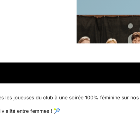
TRE FEMMES
stine Henin
10€
es les joueuses du club à une soirée 100% féminine sur nos 
ivialité entre femmes ! 🎾