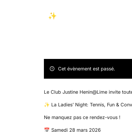
CONVIVIALITÉ EN
! ✨
28 mars @ 18:30
-
20:30
Club Ju
Cet évènement est passé.
Le Club Justine Henin@Lime invite tout
✨ La Ladies’ Night: Tennis, Fun & Conv
Ne manquez pas ce rendez-vous !
📅 Samedi 28 mars 2026