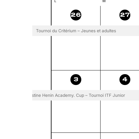
Calendrier
L
LUNDI
M
MARDI
date.
1
1
26
27
de
évènement,
évè
Évènement
Tournoi du Critérium – Jeunes et adultes
1
1
3
4
évènement,
évè
Justine Henin Academy. Cup – Tournoi ITF Junior