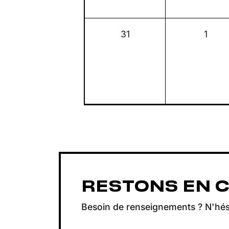
0
0
31
1
évènement,
évèn
RESTONS EN 
Besoin de renseignements ? N'hés