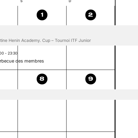
S
SAMEDI
D
DIMANCHE
3
2
1
2
ènement,
évènements,
évènements
tine Henin Academy. Cup – Tournoi ITF Junior
:00
-
23:30
rbecue des membres
1
1
8
9
ènement,
évènement,
évènement,