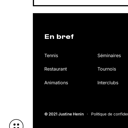
En bref
Tennis
Séminaires
Restaurant
Tournois
Animations
Interclubs
JUSTINE HENIN
JUSTINE HENIN ACADEMY
© 2021 Justine Henin
Politique de confiden
CLUB JUSTINE HENIN
JUSTINE HENIN FOUNDATION