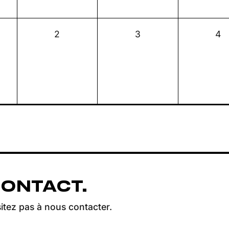
0
0
0
2
3
4
ement,
évènement,
évènement,
év
CONTACT.
itez pas à nous contacter.